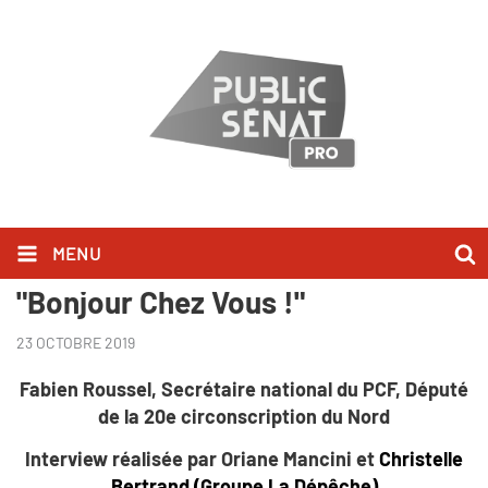
MENU
Fabien Roussel l'a dit dans
"Bonjour Chez Vous !"
23 OCTOBRE 2019
Fabien Roussel, Secrétaire national du PCF, Député
de la 20e circonscription du Nord
Interview réalisée par Oriane Mancini et
Christelle
Bertrand (Groupe La Dépêche)