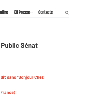
mière
Kit Presse
Contacts
r Public Sénat
 dit dans "Bonjour Chez
t France)