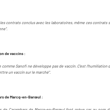
ur les contrats conclus avec les laboratoires, même ces contrat
ne".
ion de vaccins :
e comme Sanofi ne développe pas de vaccin. C'est l'humiliation 
ttre un vaccin sur le marché".
bars de Marcq-en-Barœul :
és de Carambars de Marcq-en-Barœul font grève car au nom 