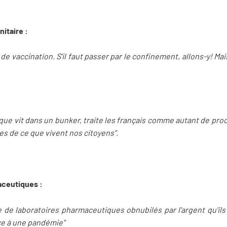
nitaire :
e de vaccination. S'il faut passer par le confinement, allons-y! M
ique vit dans un bunker, traite les français comme autant de pr
s de ce que vivent nos citoyens".
aceutiques :
e de laboratoires pharmaceutiques obnubilés par l'argent qu'ils 
ace à une pandémie"