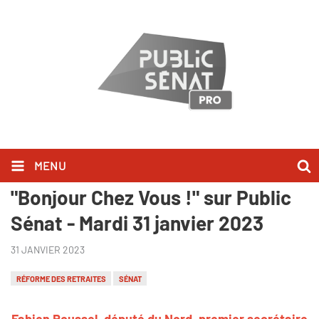
MENU
Fabien Roussel l'a dit dans
"Bonjour Chez Vous !" sur Public
Sénat - Mardi 31 janvier 2023
31 JANVIER 2023
RÉFORME DES RETRAITES
SÉNAT
Fabien Roussel, député du Nord, premier secrétaire