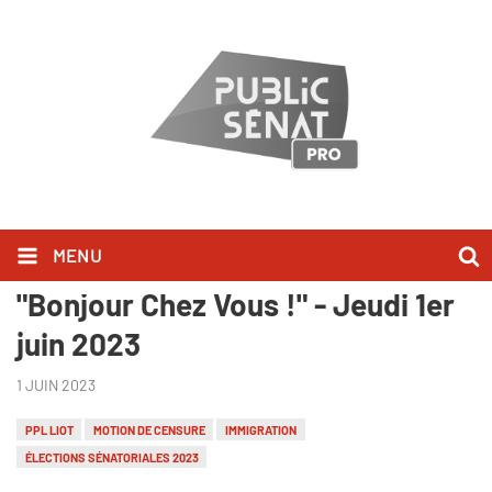
MENU
Franck Riester l'a dit dans
"Bonjour Chez Vous !" - Jeudi 1er
juin 2023
1 JUIN 2023
PPL LIOT
MOTION DE CENSURE
IMMIGRATION
ÉLECTIONS SÉNATORIALES 2023