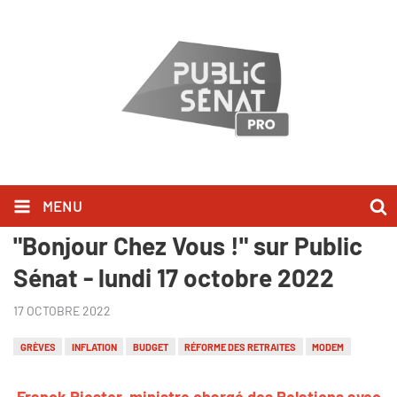
MENU
Franck Riester l'a dit dans
"Bonjour Chez Vous !" sur Public
Sénat - lundi 17 octobre 2022
17 OCTOBRE 2022
GRÈVES
INFLATION
BUDGET
RÉFORME DES RETRAITES
MODEM
Franck Riester, ministre chargé des Relations avec