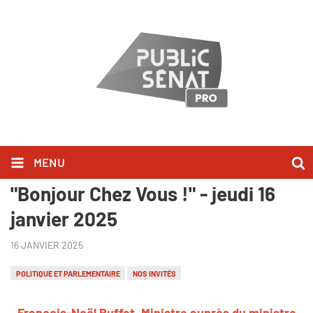
MENU
François-Noël Buffet l'a dit dans
"Bonjour Chez Vous !" - jeudi 16
janvier 2025
16 JANVIER 2025
POLITIQUE ET PARLEMENTAIRE
NOS INVITÉS
François-Noël Buffet, Ministre auprès du ministre