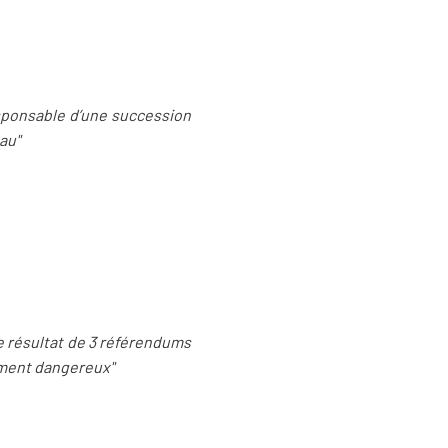
responsable d’une succession
au"
le résultat de 3 référendums
ement dangereux"