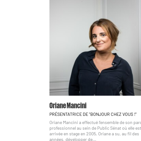
Oriane Mancini
PRÉSENTATRICE DE "BONJOUR CHEZ VOUS !"
Oriane Mancini a effectué l’ensemble de son pa
professionnel au sein de Public Sénat où elle es
arrivée en stage en 2005. Oriane a su, au fil des
années, développer de...