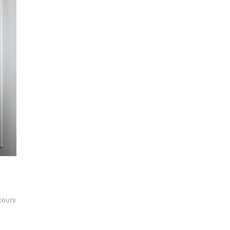
rcours
t