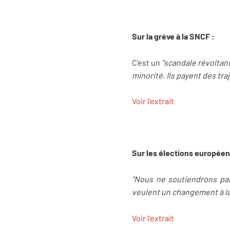
Sur la grève à la SNCF :
C'est un
"scandale révoltant
minorité. Ils payent des traj
Voir l'extrait
Sur les élections europée
"Nous ne soutiendrons pas 
veulent un changement à la t
Voir l'extrait