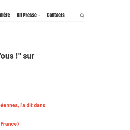
mière
Kit Presse
Contacts
ous !" sur
éennes, l'a dit dans
 France)