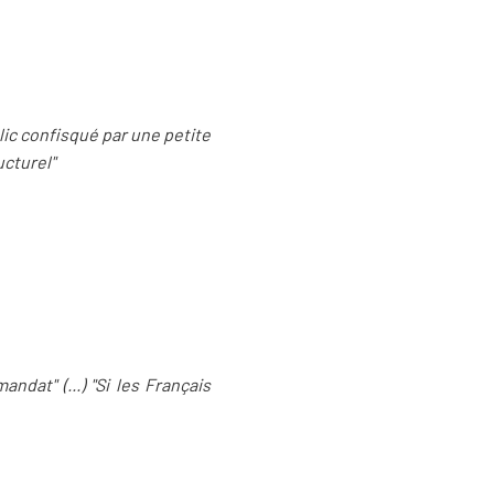
blic confisqué par une petite
ucturel"
dat" (...) "Si les Français