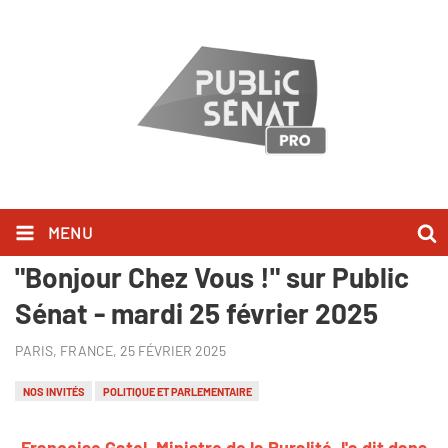
MENU
Françoise Gatel l'a dit dans
"Bonjour Chez Vous !" sur Public
Sénat - mardi 25 février 2025
PARIS, FRANCE,
25 FÉVRIER 2025
NOS INVITÉS
POLITIQUE ET PARLEMENTAIRE
Françoise Gatel, Ministre de la Ruralité, l'a dit dans