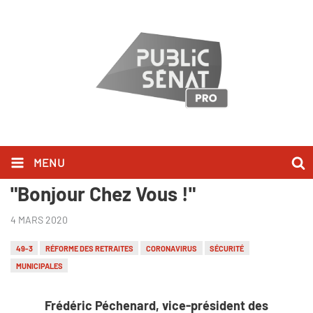
MENU
Frédéric Péchenard l'a dit dans
"Bonjour Chez Vous !"
4 MARS 2020
49-3
RÉFORME DES RETRAITES
CORONAVIRUS
SÉCURITÉ
MUNICIPALES
Frédéric Péchenard, vice-président des