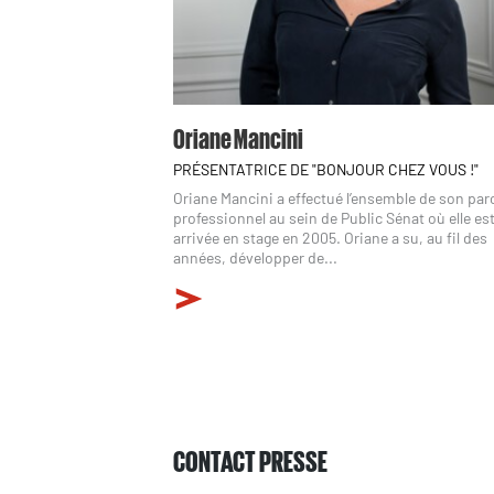
Oriane Mancini
PRÉSENTATRICE DE "BONJOUR CHEZ VOUS !"
Oriane Mancini a effectué l’ensemble de son pa
professionnel au sein de Public Sénat où elle es
arrivée en stage en 2005. Oriane a su, au fil des
années, développer de...
CONTACT PRESSE