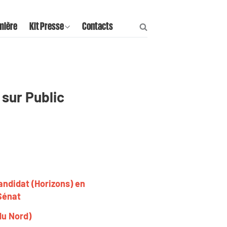
mière
Kit Presse
Contacts
 sur Public
andidat (Horizons) en
 Sénat
 du Nord)