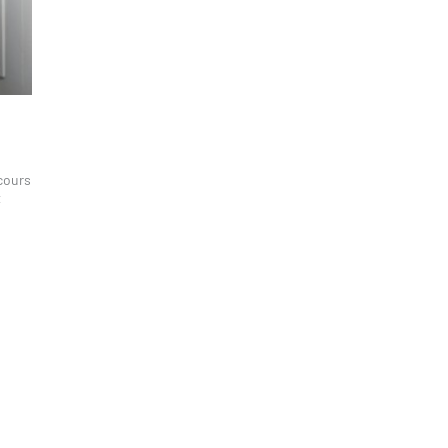
rcours
t