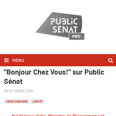
MENU
Frédérique Vidal l'a dit dans
"Bonjour Chez Vous!" sur Public
Sénat
30 OCTOBRE 2020
CRISE SANITAIRE
LAÏCITÉ
Frédérique Vidal, Ministre de l'Enseignement