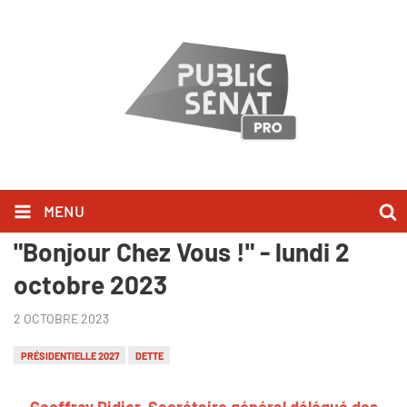
MENU
Geoffroy Didier l'a dit dans
"Bonjour Chez Vous !" - lundi 2
octobre 2023
2 OCTOBRE 2023
PRÉSIDENTIELLE 2027
DETTE
Geoffroy Didier, Secrétaire général délégué des