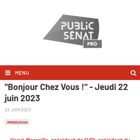
MENU
Hervé Marseille l'a dit dans
"Bonjour Chez Vous !" - Jeudi 22
juin 2023
22 JUIN 2023
IMMIGRATION
Hervé Marseille, président de l’UDI, président du