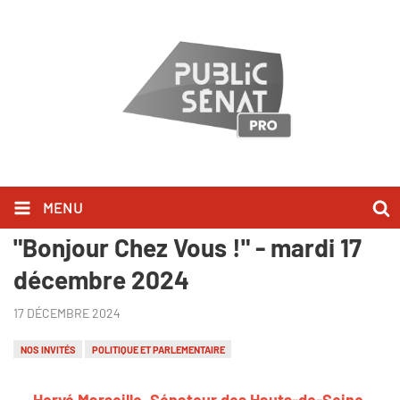
MENU
Hervé Marseille l'a dit dans
"Bonjour Chez Vous !" - mardi 17
décembre 2024
17 DÉCEMBRE 2024
NOS INVITÉS
POLITIQUE ET PARLEMENTAIRE
Hervé Marseille, Sénateur des Hauts-de-Seine,