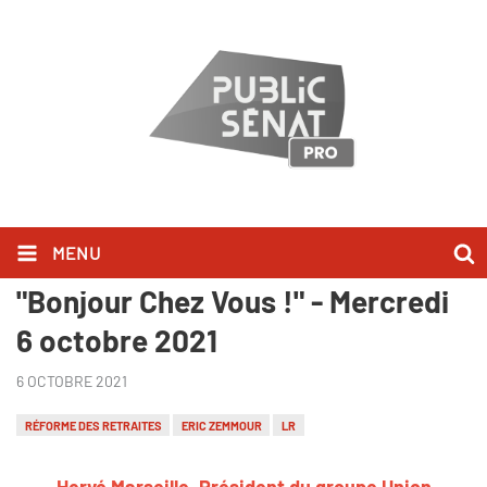
MENU
Hervé Marseille l'a dit dans
"Bonjour Chez Vous !" - Mercredi
6 octobre 2021
6 OCTOBRE 2021
RÉFORME DES RETRAITES
ERIC ZEMMOUR
LR
Hervé Marseille, Président du groupe Union