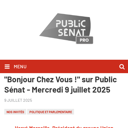
MENU
Hervé Marseille l'a dit dans
"Bonjour Chez Vous !" sur Public
Sénat - Mercredi 9 juillet 2025
9 JUILLET 2025
NOS INVITÉS
POLITIQUE ET PARLEMENTAIRE
Hervé Marseille, Président du groupe Union