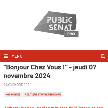
MENU
Hubert Védrine l'a dit dans
"Bonjour Chez Vous !" - jeudi 07
novembre 2024
7 NOVEMBRE 2024
NOS INVITÉS
POLITIQUE ET PARLEMENTAIRE
Hubert Védrine, Ancien ministre de l’Europe et des