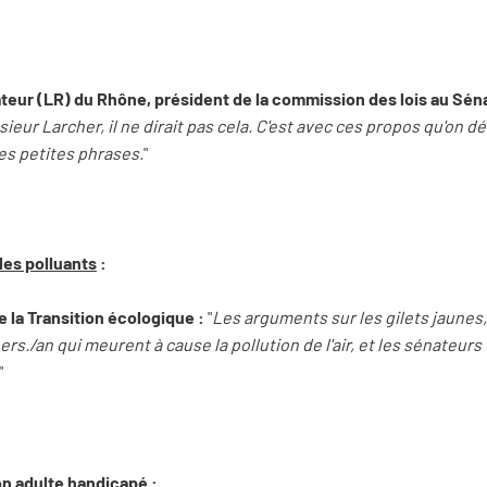
teur (LR) du Rhône, président de la commission des lois au Séna
ieur Larcher, il ne dirait pas cela. C'est avec ces propos qu'on dét
les petites phrases.
"
ules polluants
:
e la Transition écologique :
"
Les arguments sur les gilets jaunes, c
ers./an qui meurent à cause la pollution de l'air, et les sénateur
"
ion adulte handicapé
: