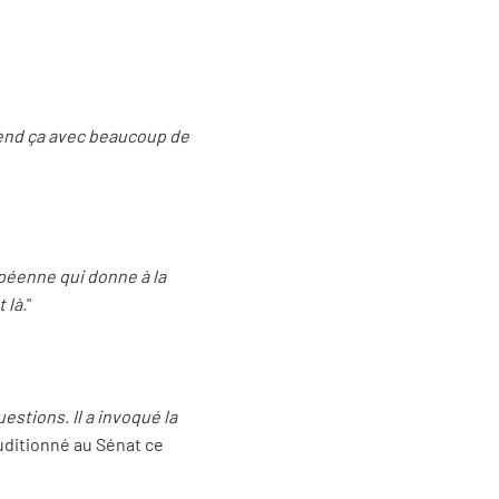
prend ça avec beaucoup de
opéenne qui donne à la
 là.
"
estions. Il a invoqué la
auditionné au Sénat ce