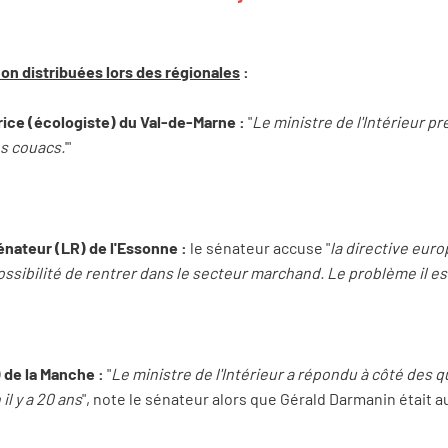
non distribuées lors des régionales
:
rice (écologiste) du Val-de-Marne :
"
Le ministre de l'Intérieur 
es couacs.
'"
ateur (LR) de l'Essonne :
le sénateur accuse "
la directive eur
ssibilité de rentrer dans le secteur marchand. Le problème il est
 de la Manche :
"
Le ministre de l'Intérieur a répondu à côté des qu
il y a 20 ans
", note le sénateur alors que Gérald Darmanin était 