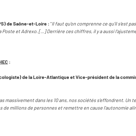
PS) de Saône-et-Loire :
"
Il faut qu'on comprenne ce qu'il s'est p
a Poste et Adrexo. [...] Derrière ces chiffres, il y a aussi l'ajust
GIEC
:
cologiste) de la Loire-Atlantique et Vice-président de la com
 pas massivement dans les 10 ans, nos sociétés s'effondrent. Un t
es de millions de personnes et remettre en cause l'autonomie al