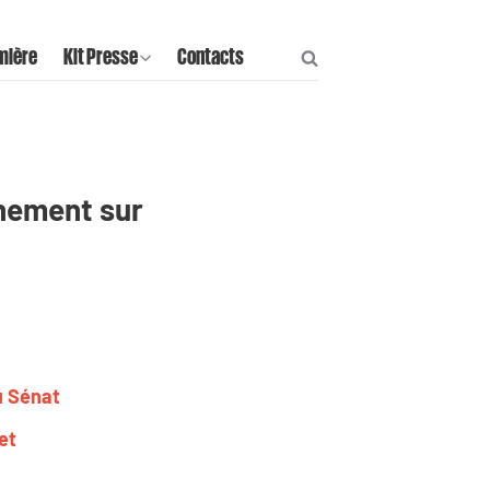
mière
Kit Presse
Contacts
rnement sur
u Sénat
et