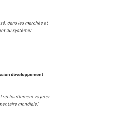
assé, dans les marchés et
ement du système.
"
mission développement
el réchauffement va jeter
imentaire mondiale.
"