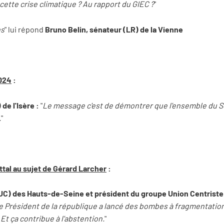
 cette crise climatique ? Au rapport du GIEC ?
"
ns
" lui répond
Bruno Belin, sénateur (LR) de la Vienne
2024
:
de l'Isère :
"
Le message c'est de démontrer que l'ensemble du Sé
.
"
ttal au sujet de Gérard Larcher
:
(UC) des Hauts-de-Seine et président du groupe Union Centriste
le Président de la république a lancé des bombes à fragmentatio
 Et ça contribue à l'abstention.
"