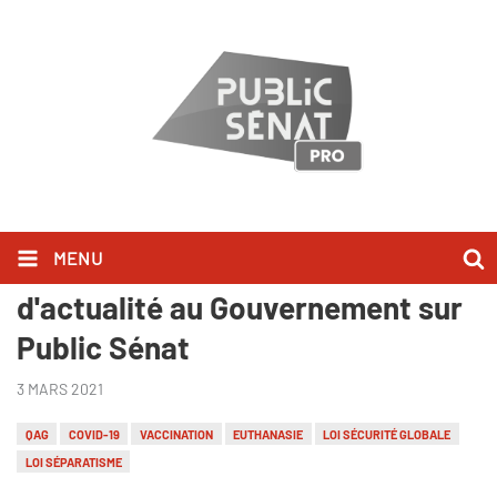
MENU
Ils l'ont dit lors des Questions
d'actualité au Gouvernement sur
Public Sénat
3 MARS 2021
QAG
COVID-19
VACCINATION
EUTHANASIE
LOI SÉCURITÉ GLOBALE
LOI SÉPARATISME