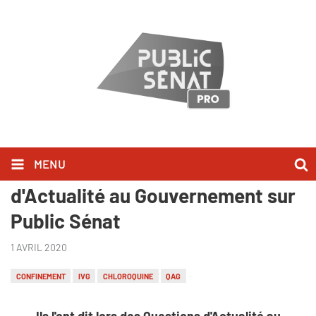
MENU
Ils l'ont dit lors des Questions
d'Actualité au Gouvernement sur
Public Sénat
1 AVRIL 2020
CONFINEMENT
IVG
CHLOROQUINE
QAG
Ils l'ont dit lors des Questions d'Actualité au