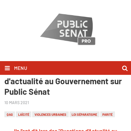
MENU
Ils l'ont dit lors des Questions
d'actualité au Gouvernement sur
Public Sénat
10 MARS 2021
QAG
LAÏCITÉ
VIOLENCES URBAINES
LOI SÉPARATISME
PARITÉ
Ils l
'ont dit lors des "Questions d'Actualité au