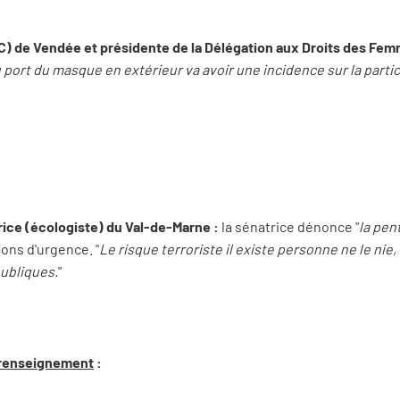
UC) de Vendée et présidente de la Délégation aux Droits des Fem
u port du masque en extérieur va avoir une incidence sur la parti
:
rice (écologiste) du Val-de-Marne :
la sénatrice dénonce "
la pen
ons d'urgence. "
Le risque terroriste il existe personne ne le nie
publiques.
"
t renseignement
: