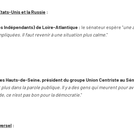
États-Unis et la Russie
:
es Indépendants) de Loire-Atlantique :
le sénateur espère "
une a
pliquées. Il faut revenir à une situation plus calme.
"
des Hauts-de-Seine, président du groupe Union Centriste au Sén
plus dans la parole publique. Il y a des gens qui meurent pour avo
de, ce n'est pas bon pour la démocratie.
"
versel
: