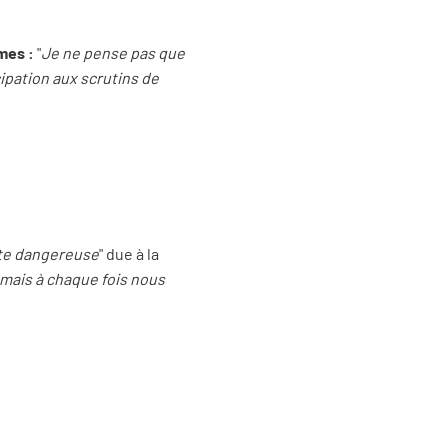
mes :
"
Je ne pense pas que
cipation aux scrutins de
te dangereuse
" due à la
, mais à chaque fois nous