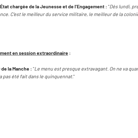
d'État chargée de la Jeunesse et de l'Engagement :
"
Dès lundi, p
ce. C'est le meilleur du service militaire, le meilleur de la colon
ement en session extraordinaire
:
) de la Manche :
"
Le menu est presque extravagant. On ne va qua
n'a pas été fait dans le quinquennat.
"