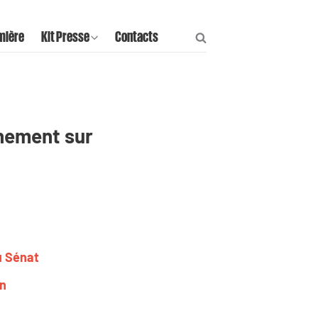
mière
Kit Presse
Contacts
rnement sur
u Sénat
in