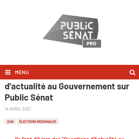
MENU
Ils l'ont dit lors des Questions
d'actualité au Gouvernement sur
Public Sénat
14 AVRIL 2021
QAG
ÉLECTIONS RÉGIONALES
Ils l
'ont dit lors des "Questions d'Actualité au