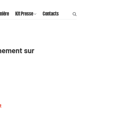
mière
Kit Presse
Contacts
rnement sur
rt