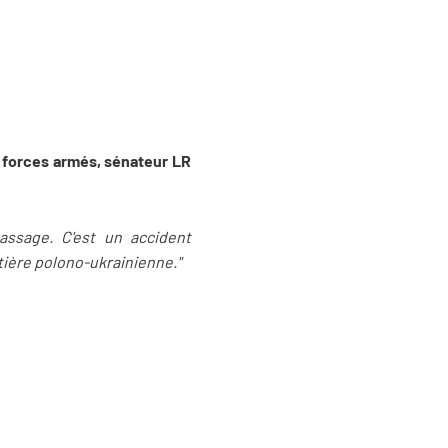
s forces armés, sénateur LR
passage. C'est un accident
ontière polono-ukrainienne."