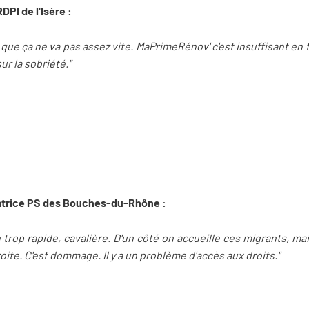
PI de l'Isère :
 que ça ne va pas assez vite. MaPrimeRénov' c'est insuffisant en ter
ur la sobriété."
natrice PS des Bouches-du-Rhône :
trop rapide, cavalière. D'un côté on accueille ces migrants, ma
roite. C'est dommage. Il y a un problème d'accès aux droits."