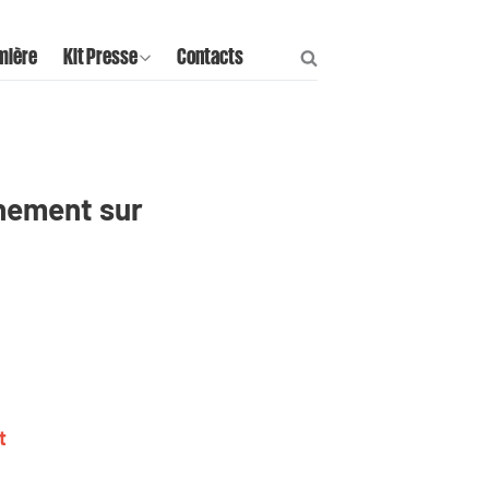
mière
Kit Presse
Contacts
rnement sur
rt