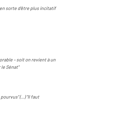
n sorte d'être plus incitatif
vorable – soit on revient à un
 le Sénat"
rvus" (...) "Il faut