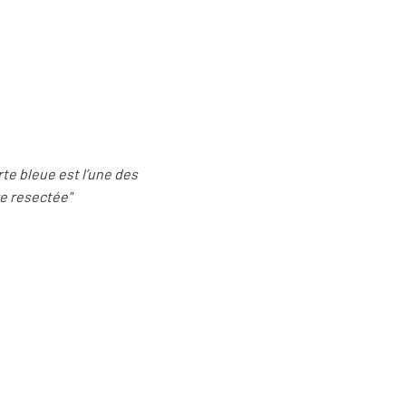
arte bleue est l’une des
re resectée"