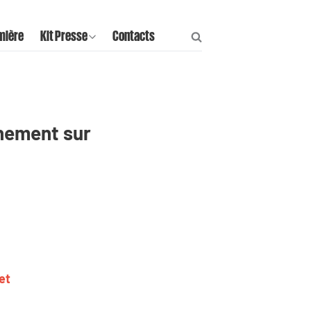
mière
Kit Presse
Contacts
rnement sur
et