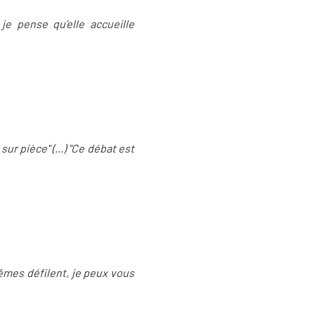
e pense qu’elle accueille
r pièce" (...) "Ce débat est
-mêmes défilent, je peux vous