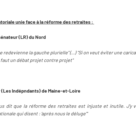
oriale unie face à la réforme des retraites :
sénateur (LR) du Nord
 redevienne la gauche plurielle" (...) "Si on veut éviter une car
faut un débat projet contre projet"
(Les Indépndants) de Maine-et-Loire
s dit que la réforme des retraites est injuste et inutile. J’y v
ionale qui disent : ‘après nous le déluge’"