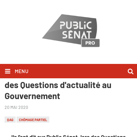
MENU
Ils l'ont dit sur Public Sénat lors
des Questions d'actualité au
Gouvernement
20 MAI 2020
QAG
CHÔMAGE PARTIEL
Ils l'ont dit sur Public Sénat, lors des Questions