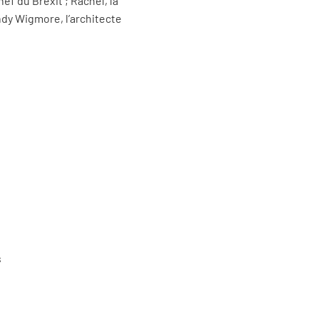
ef du Brexit ; Rachel, la
ndy Wigmore, l’architecte
s