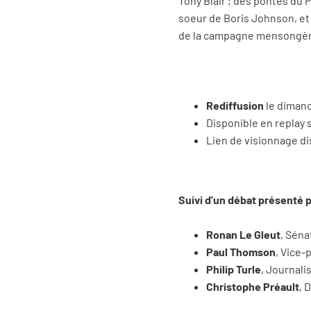
Tony Blair ; des pontes du 
soeur de Boris Johnson, et 
de la campagne mensongère 
Rediffusion
le dimanc
Disponible en replay 
Lien de visionnage d
Suivi d'un débat présenté 
Ronan Le Gleut
, Séna
Paul Thomson
, Vice-
Philip Turle
, Journali
Christophe Préault
, 