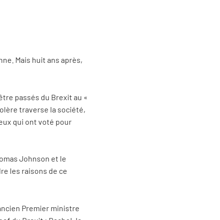
nne. Mais huit ans après,
tre passés du Brexit au «
lère traverse la société,
eux qui ont voté pour
Thomas Johnson et le
e les raisons de ce
’ancien Premier ministre