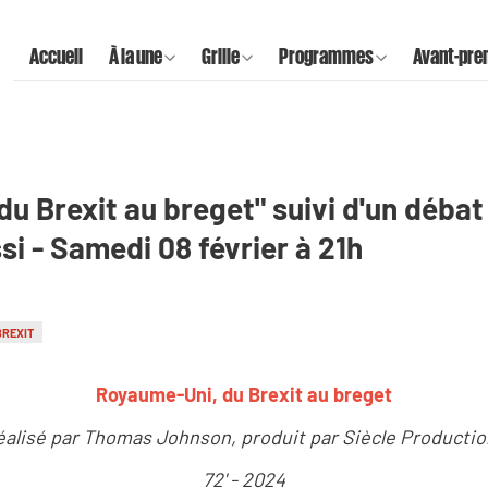
Accueil
À la une
Grille
Programmes
Avant-pre
u Brexit au breget" suivi d'un débat
i - Samedi 08 février à 21h
BREXIT
Royaume-Uni, du Brexit au breget
éalisé par Thomas Johnson, produit par Siècle Productio
72' - 2024