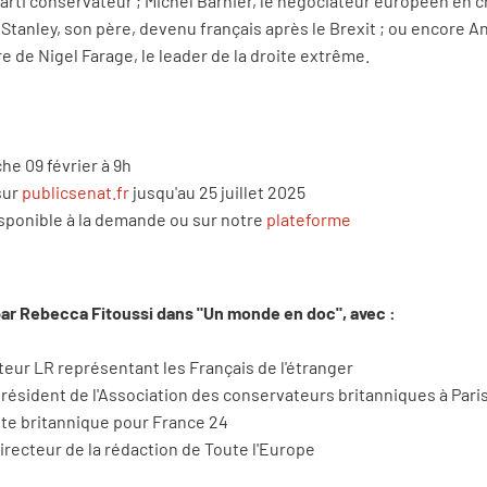
Parti conservateur ; Michel Barnier, le négociateur européen en ch
Stanley, son père, devenu français après le Brexit ; ou encore A
de Nigel Farage, le leader de la droite extrême.
he 09 février à 9h
sur
publicsenat.fr
jusqu'au 25 juillet 2025
isponible à la demande ou sur notre
plateforme
par Rebecca Fitoussi dans "Un monde en doc", avec :
teur LR représentant les Français de l'étranger
président de l'Association des conservateurs britanniques à Pari
ste britannique pour France 24
Directeur de la rédaction de Toute l'Europe