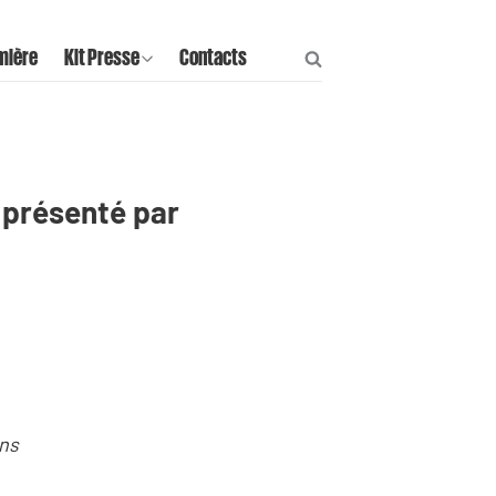
mière
Kit Presse
Contacts
 présenté par
ns