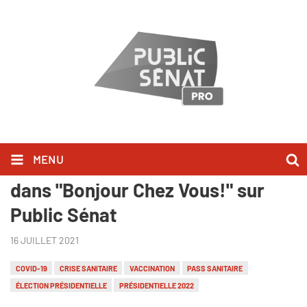
MENU
Jean-Baptiste Lemoyne l'a dit
dans "Bonjour Chez Vous!" sur
Public Sénat
16 JUILLET 2021
COVID-19
CRISE SANITAIRE
VACCINATION
PASS SANITAIRE
ÉLECTION PRÉSIDENTIELLE
PRÉSIDENTIELLE 2022