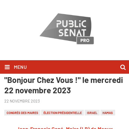
MENU
Jean-François Copé l'a dit dans
"Bonjour Chez Vous !" le mercredi
22 novembre 2023
22 NOVEMBRE 2023
CONGRÈS DES MAIRES
ÉLECTION PRÉSIDENTIELLE
ISRAEL
HAMAS
Jean-François Copé, Maire (LR) de Meaux