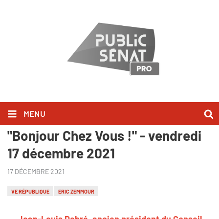
MENU
Jean-Louis Debré l'a dit dans
"Bonjour Chez Vous !" - vendredi
17 décembre 2021
17 DÉCEMBRE 2021
VE RÉPUBLIQUE
ERIC ZEMMOUR
Jean-Louis Debré, ancien président du Conseil