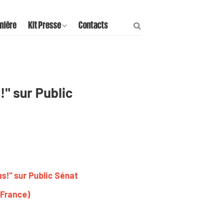
mière
Kit Presse
Contacts
!" sur Public
us!" sur Public Sénat
 France)