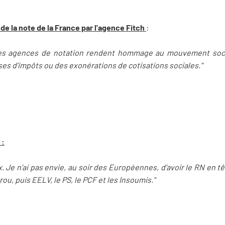
de la note de la France par l'agence Fitch
:
les agences de notation rendent hommage au mouvement social
ses d'impôts ou des exonérations de cotisations sociales."
 :
x. Je n’ai pas envie, au soir des Européennes, d’avoir le RN en t
ou, puis EELV, le PS, le PCF et les Insoumis."