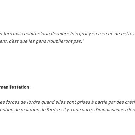
les 1ers mais habituels, la dernière fois qu’il y en a eu un de cet
t, c’est que les gens n’oublieront pas."
manifestation :
les forces de l'ordre quand elles sont prises à partie par des cré
estion du maintien de l'ordre : il y a une sorte d’impuissance à les