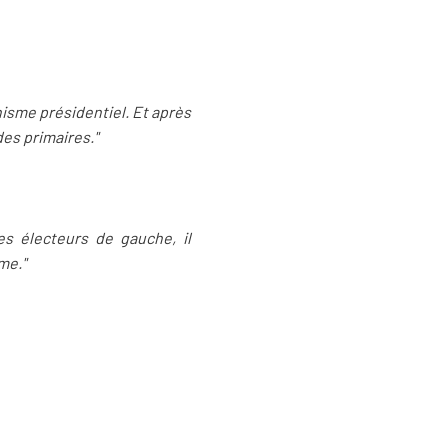
inisme présidentiel. Et après
des primaires."
des électeurs de gauche, il
me."