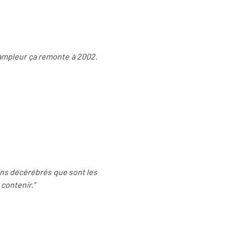
te ampleur ça remonte à 2002.
tins décérébrés que sont les
 contenir."