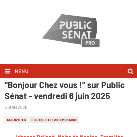
MENU
Johanna Rolland l'a dit dans
"Bonjour Chez vous !" sur Public
Sénat - vendredi 6 juin 2025
6 JUIN 2025
NOS INVITÉS
POLITIQUE ET PARLEMENTAIRE
Johanna Rolland, Maire de Nantes, Première