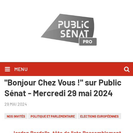
MENU
Jordan Bardella l'a dit dans
"Bonjour Chez Vous !" sur Public
Sénat - Mercredi 29 mai 2024
29 MAI 2024
NOS INVITÉS
POLITIQUE ET PARLEMENTAIRE
ELECTIONS EUROPÉENNES
Jordan Bardella, tête de liste Rassemblement