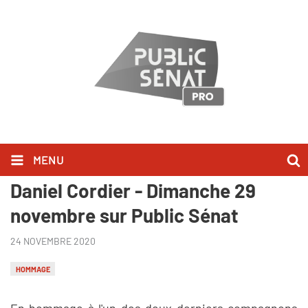
MENU
Journée spéciale Hommage à
Daniel Cordier - Dimanche 29
novembre sur Public Sénat
24 NOVEMBRE 2020
HOMMAGE
En hommage à l'un des deux derniers compagnons