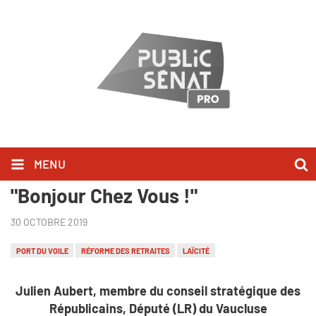
MENU
Julien Aubert l'a dit dans
"Bonjour Chez Vous !"
30 OCTOBRE 2019
PORT DU VOILE
RÉFORME DES RETRAITES
LAÏCITÉ
Julien Aubert, membre du conseil stratégique des
Républicains, Député (LR) du Vaucluse