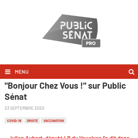
MENU
Julien Aubert l'a dit dans
"Bonjour Chez Vous !" sur Public
Sénat
23 SEPTEMBRE 2020
COVID-19
DROITE
VACCINATION
Julien Aubert, député LR du Vaucluse l'a dit dans