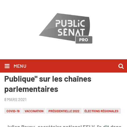
MENU
Julien Bayou l'a dit dans "Audition
Publique" sur les chaînes
parlementaires
8 MARS 2021
COVID-19
VACCINATION
PRÉSIDENTIELLE 2022
ÉLECTIONS RÉGIONALES
Julien Bayou, secrétaire national EELV, l'a dit dans