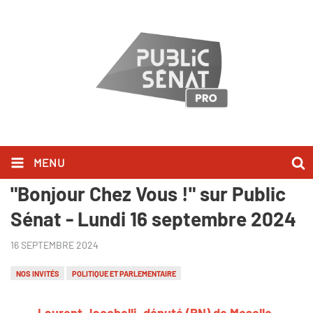
MENU
Laurent Jacobelli l'a dit dans
"Bonjour Chez Vous !" sur Public
Sénat - Lundi 16 septembre 2024
16 SEPTEMBRE 2024
NOS INVITÉS
POLITIQUE ET PARLEMENTAIRE
Laurent Jacobelli, député (RN) de Moselle,