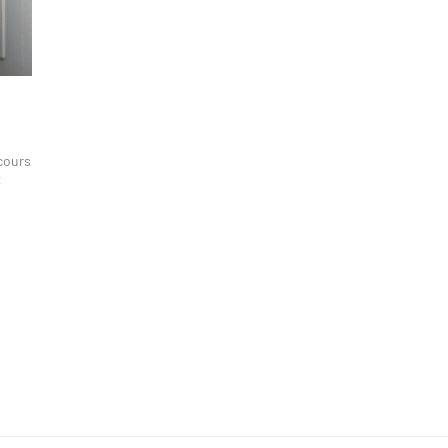
rcours
t