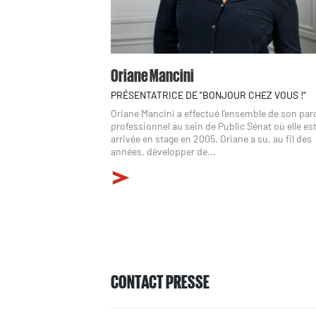
Oriane Mancini
PRÉSENTATRICE DE "BONJOUR CHEZ VOUS !"
Oriane Mancini a effectué l’ensemble de son pa
professionnel au sein de Public Sénat où elle es
arrivée en stage en 2005. Oriane a su, au fil des
années, développer de...
CONTACT PRESSE