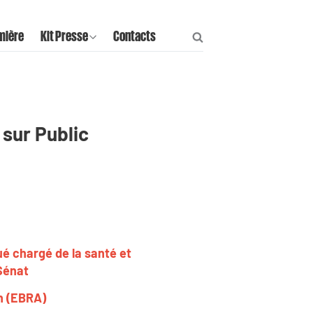
mière
Kit Presse
Contacts
 sur Public
ué chargé de la santé et
 Sénat
n (EBRA)