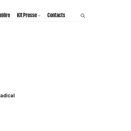
mière
Kit Presse
Contacts
adical