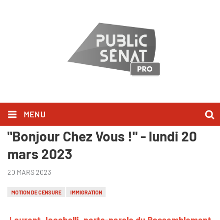
MENU
Laurent Jacobelli l'a dit dans
"Bonjour Chez Vous !" - lundi 20
mars 2023
20 MARS 2023
MOTION DE CENSURE
IMMIGRATION
Laurent Jacobelli, porte-parole du Rassemblement