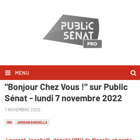
MENU
Laurent Jacobelli l'a dit dans
"Bonjour Chez Vous !" sur Public
Sénat - lundi 7 novembre 2022
7 NOVEMBRE 2022
RN
JORDAN BARDELLA
Laurent Jacobelli, député (RN) de Moselle et porte-