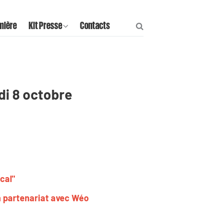
mière
Kit Presse
Contacts
edi 8 octobre
cal"
en partenariat avec Wéo