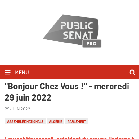
MENU
Laurent Marcangeli l'a dit dans
"Bonjour Chez Vous !" - mercredi
29 juin 2022
29 JUIN 2022
ASSEMBLÉE NATIONALE
ALGÉRIE
PARLEMENT
Laurent Marcangeli, président du groupe Horizons à