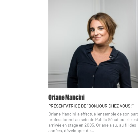
Oriane Mancini
PRÉSENTATRICE DE "BONJOUR CHEZ VOUS !"
Oriane Mancini a effectué l’ensemble de son pa
professionnel au sein de Public Sénat où elle es
arrivée en stage en 2005. Oriane a su, au fil des
années, développer de...