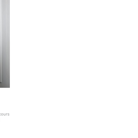
rcours
t