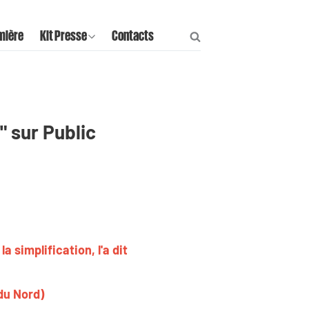
mière
Kit Presse
Contacts
" sur Public
a simplification, l'a dit
du Nord)