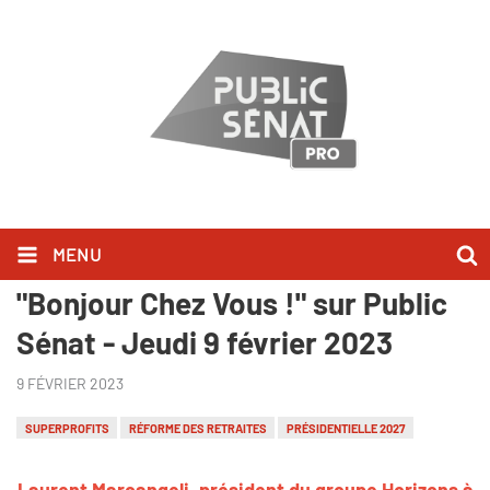
MENU
Laurent Marcangeli l'a dit dans
"Bonjour Chez Vous !" sur Public
Sénat - Jeudi 9 février 2023
9 FÉVRIER 2023
SUPERPROFITS
RÉFORME DES RETRAITES
PRÉSIDENTIELLE 2027
Laurent Marcangeli, président du groupe Horizons à