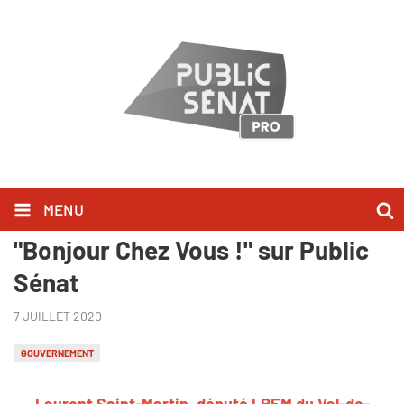
MENU
Laurent Saint-Martin l'a dit dans
"Bonjour Chez Vous !" sur Public
Sénat
7 JUILLET 2020
GOUVERNEMENT
Laurent Saint-Martin, député LREM du Val-de-