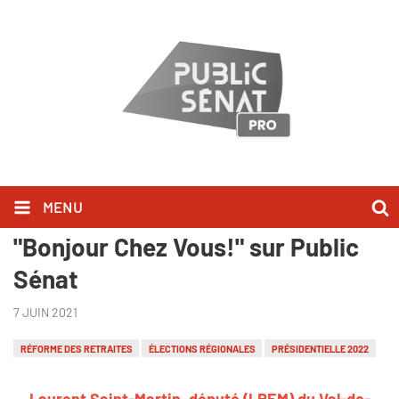
MENU
Laurent Saint-Martin l'a dit dans
"Bonjour Chez Vous!" sur Public
Sénat
7 JUIN 2021
RÉFORME DES RETRAITES
ÉLECTIONS RÉGIONALES
PRÉSIDENTIELLE 2022
Laurent Saint-Martin, député (LREM) du Val-de-